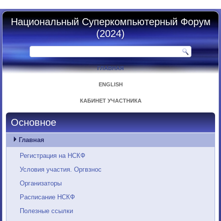
Национальный Суперкомпьютерный Форум
(2024)
ГЛАВНАЯ
ENGLISH
КАБИНЕТ УЧАСТНИКА
Основное
Главная
Регистрация на НСКФ
Условия участия. Оргвзнос
Организаторы
Расписание НСКФ
Полезные ссылки