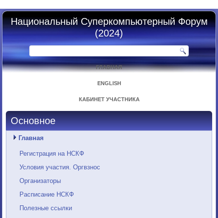
Национальный Суперкомпьютерный Форум
(2024)
ГЛАВНАЯ
ENGLISH
КАБИНЕТ УЧАСТНИКА
Основное
Главная
Регистрация на НСКФ
Условия участия. Оргвзнос
Организаторы
Расписание НСКФ
Полезные ссылки