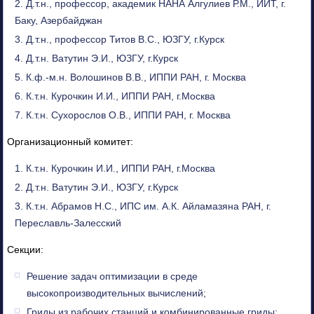
Д.т.н., профессор, академик НАНА Алгулиев Р.М., ИИТ, г.
Баку, Азербайджан
Д.т.н., профессор Титов В.С., ЮЗГУ, г.Курск
Д.т.н. Ватутин Э.И., ЮЗГУ, г.Курск
К.ф.-м.н. Волошинов В.В., ИППИ РАН, г. Москва
К.т.н. Курочкин И.И., ИППИ РАН, г.Москва
К.т.н. Сухорослов О.В., ИППИ РАН, г. Москва
Организационный комитет:
К.т.н. Курочкин И.И., ИППИ РАН, г.Москва
Д.т.н. Ватутин Э.И., ЮЗГУ, г.Курск
К.т.н. Абрамов Н.С., ИПС им. А.К. Айламазяна РАН, г.
Переславль-Залесский
Секции:
Решение задач оптимизации в среде
высокопроизводительных вычислений;
Гриды из рабочих станций и комбинированные гриды;