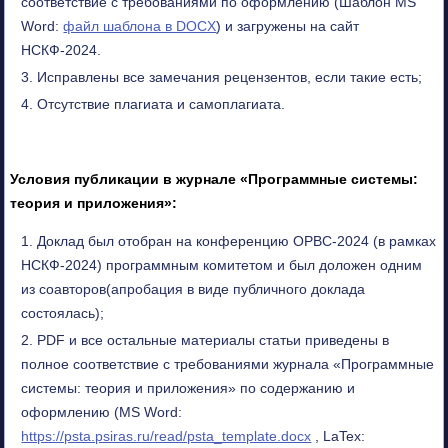
соответствие с требованиями по оформлению (Шаблон MS
Word:
файл шаблона в DOCX
) и загружены на сайт
НСКФ-2024.
Исправлены все замечания рецензентов, если такие есть;
Отсутствие плагиата и самоплагиата.
Условия публикации в журнале
«Программные системы:
теория и приложения»:
Доклад был отобран на конференцию ОРВС-2024 (в рамках
НСКФ-2024) программным комитетом и был доложен одним
из соавторов(апробация в виде публичного доклада
состоялась);
PDF и все остальные материалы статьи приведены в
полное соответствие с требованиями журнала «Программные
системы: теория и приложения» по содержанию и
оформлению (MS Word:
https://psta.psiras.ru/read/psta_template.docx
, LaTex: