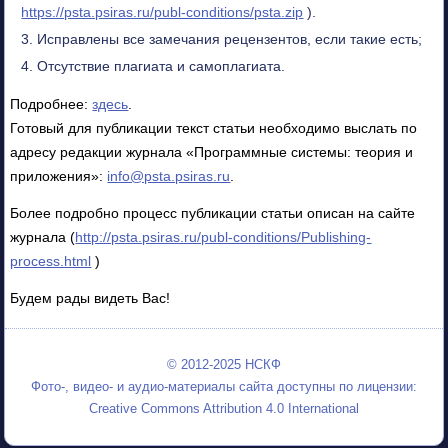
https://psta.psiras.ru/publ-conditions/psta.zip
).
Исправлены все замечания рецензентов, если такие есть;
Отсутствие плагиата и самоплагиата.
Подробнее:
здесь
.
Готовый для публикации текст статьи необходимо выслать по
адресу редакции журнала «Программные системы: теория и
приложения»:
info@psta.psiras.ru
.
Более подробно процесс публикации статьи описан на сайте
журнала (
http://psta.psiras.ru/publ-conditions/Publishing-
process.html
)
Будем рады видеть Вас!
© 2012-2025 НСКФ
Фото-, видео- и аудио-материалы сайта доступны по лицензии:
Creative Commons Attribution 4.0 International