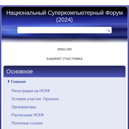
Национальный Суперкомпьютерный Форум
(2024)
ГЛАВНАЯ
ENGLISH
КАБИНЕТ УЧАСТНИКА
Основное
Главная
Регистрация на НСКФ
Условия участия. Оргвзнос
Организаторы
Расписание НСКФ
Полезные ссылки