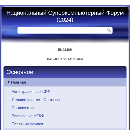
Национальный Суперкомпьютерный Форум
(2024)
ГЛАВНАЯ
ENGLISH
КАБИНЕТ УЧАСТНИКА
Основное
Главная
Регистрация на НСКФ
Условия участия. Оргвзнос
Организаторы
Расписание НСКФ
Полезные ссылки