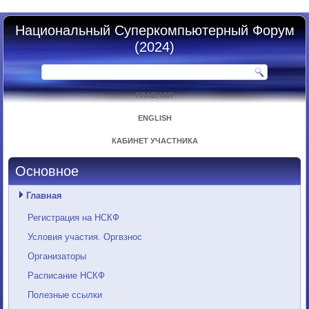
Национальный Суперкомпьютерный Форум
(2024)
ГЛАВНАЯ
ENGLISH
КАБИНЕТ УЧАСТНИКА
Основное
Главная
Регистрация на НСКФ
Условия участия. Оргвзнос
Организаторы
Расписание НСКФ
Полезные ссылки