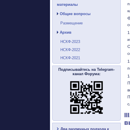
п
материалы
к
Общие вопросы
ф
Размещение
с
Архив
и
НСКФ-2023
С
НСКФ-2022
с
НСКФ-2021
п
Подписывайтесь на Telegram-
канал Форума:
П
в
П
с
I
в
Два различных подхода к