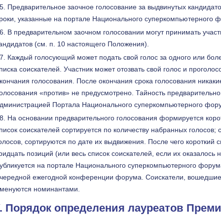
Предварительное заочное голосование за выдвинутых кандидат
роки, указанные на портале Национального суперкомпьютерного 
В предварительном заочном голосовании могут принимать участи
андидатов (см. п. 10 настоящего Положения).
Каждый голосующий может подать свой голос за одного или боле
писка соискателей. Участник может отозвать свой голос и проголосо
кончания голосования. После окончания срока голосования никаки
олосования «против» не предусмотрено. Тайность предварительно
дминистрацией Портала Национального суперкомпьютерного фор
На основании предварительного голосования формируется корот
писок соискателей сортируется по количеству набранных голосов;
олосов, сортируются по дате их выдвижения. После чего короткий 
ридцать позиций (или весь список соискателей, если их оказалось 
убликуется на портале Национального суперкомпьютерного форума
чередной ежегодной конференции форума. Соискатели, вошедшие в
менуются номинантами.
V. Порядок определения лауреатов Прем