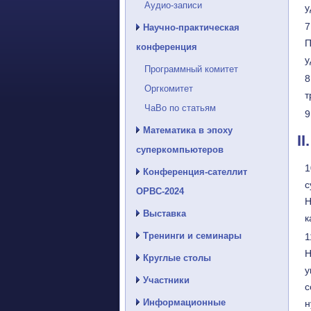
Аудио-записи
у
Научно-практическая
П
конференция
у
Программный комитет
Оргкомитет
т
ЧаВо по статьям
Математика в эпоху
I
суперкомпьютеров
Конференция-сателлит
с
ОРВС-2024
Н
Выставка
к
Тренинги и семинары
Н
Круглые столы
у
Участники
с
Информационные
н