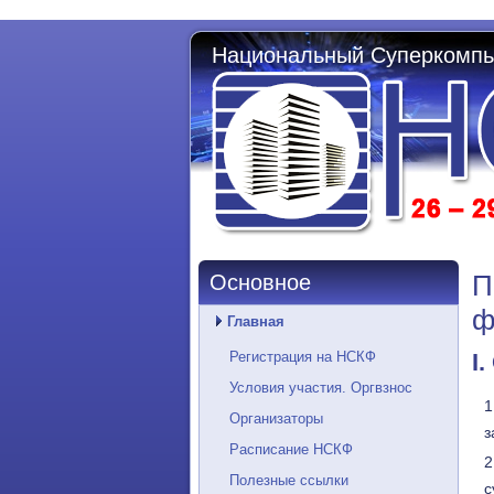
Национальный Суперкомпь
П
Основное
ф
Главная
Регистрация на НСКФ
I
Условия участия. Оргвзнос
Организаторы
з
Расписание НСКФ
Полезные ссылки
с