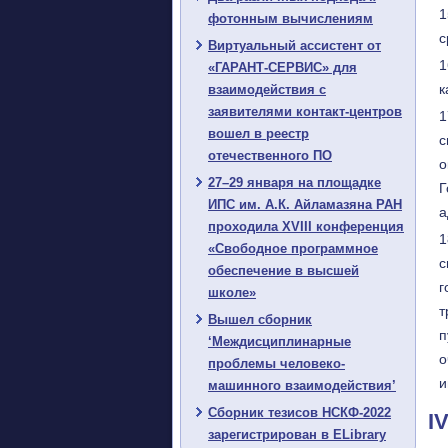
фотонным вычислениям
с
Виртуальный ассистент от
«ГАРАНТ-СЕРВИС» для
к
взаимодействия с
заявителями контакт-центров
вошел в реестр
с
отечественного ПО
о
27–29 января на площадке
Г
ИПС им. А.К. Айламазяна РАН
а
проходила XVIII конференция
«Свободное программное
с
обеспечение в высшей
г
школе»
т
Вышел сборник
п
‘Междисциплинарные
о
проблемы человеко-
и
машинного взаимодействия’
Сборник тезисов НСКФ-2022
I
зарегистрирован в ELibrary