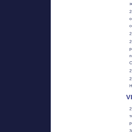
з
о
с
р
п
С
Н
V
т
р