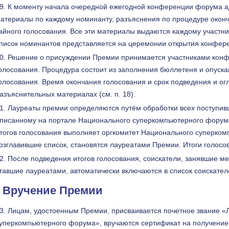
К моменту начала очередной ежегодной конференции форума а
атериалы по каждому номинанту, разъяснения по процедуре оконч
айного голосования. Все эти материалы выдаются каждому участни
писок номинантов представляется на церемонии открытия конфер
Решение о присуждении Премии принимается участниками конфе
олосования. Процедура состоит из заполнения бюллетеня и опуска
олосования. Время окончания голосования и срок подведения и ог
азъяснительных материалах (см. п. 18).
Лауреаты премии определяются путём обработки всех поступив
писанному на портале Национального суперкомпьютерного форум
тогов голосования выполняет оргкомитет Национального суперком
озглавившие список, становятся лауреатами Премии. Итоги голосо
После подведения итогов голосования, соискатели, занявшие ме
тавшие лауреатами, автоматически включаются в список соискател
. Вручение Премии
Лицам, удостоенным Премии, присваивается почетное звание «
уперкомпьютерного форума», вручаются сертификат на получение