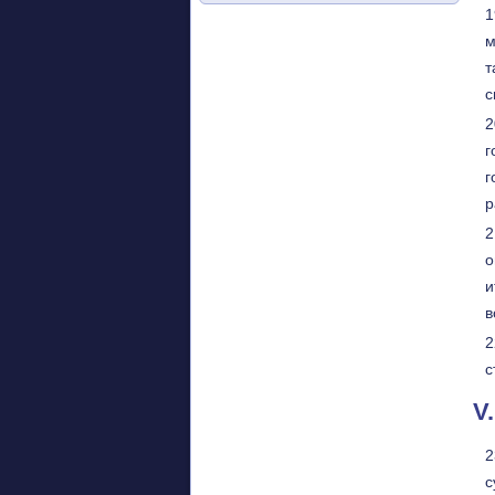
м
т
с
г
г
р
о
и
в
с
V
с