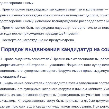
достоверения к нему.
Премия может присуждаться как одному лицу, так и коллективу —
ремии коллективу каждый член коллектива получает диплом, поче
достоверение к нему. Денежное вознаграждение распределяется м
Премия может быть присуждена лауреату повторно только за новы
ри года после присуждения предыдущей премии.
Посмертное награждение не предусмотрено.
I. Порядок выдвижения кандидатур на с
Право выдвигать соискателей Премии имеют специалисты, рабо
уперкомпьютерной отрасли — участники Национального суперкомп
ационального суперкомпьютерного форума имеет право выдвинуть
алендарный год.
Выдвижение соискателей производится путём заполнения соот
ационального суперкомпьютерного форума в личном кабинете Уча
казать, за какие именно результаты (совокупность результатов, сов
оискатель. К представлению могут быть приложены любые докумен
ужным приложить для сведения участников голосования. При реги