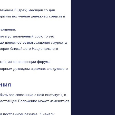
ечение 3 (трёх) месяцев со дня
ормить получение денежных средств в
раждения;
я в установленный срок, то это
учае денежное вознаграждение лауреата
нсора» ближайшего Национального
акрытия конференции форума.
енарным докладом в рамках следующего
ения
ыть все связанные с нею институты, в
Настоящее Положение может изменяться
в постоянном режиме. К началу