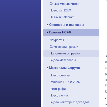
Схема мероприятия
Новости НСКФ
НСКФ в Telegram
Спонсоры и партнеры
Премия НСКФ
Лауреаты
Соискатели премии
Положение о премии
Видео-материалы
о
Материалы Форума
р
Пресс-релизы
н
Решение НСКФ-2024
П
Фотографии
Пресса о нас
с
Видео некоторых докладов