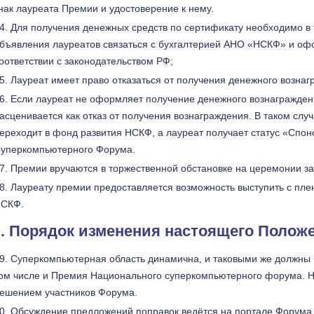
нак лауреата Премии и удостоверение к нему.
Для получения денежных средств по сертификату необходимо в т
бъявления лауреатов связаться с бухгалтерией АНО «НСКФ» и оф
оответствии с законодательством РФ;
Лауреат имеет право отказаться от получения денежного вознаг
Если лауреат не оформляет получение денежного вознаграждени
асценивается как отказ от получения вознаграждения. В таком сл
ереходит в фонд развития НСКФ, а лауреат получает статус «Спо
уперкомпьютерного Форума.
Премии вручаются в торжественной обстановке на церемонии з
Лауреату премии предоставляется возможность выступить с пл
СКФ.
I. Порядок изменения настоящего Полож
Суперкомпьютерная область динамична, и таковыми же должны б
ом числе и Премия Национального суперкомпьютерного форума. 
ешением участников Форума.
Обсуждение предложений поправок ведётся на портале Форума 