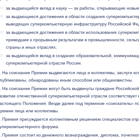
за выдающийся вклад в науку — за работы, открывающие новые
за выдающиеся достижения в области создания суперкомпьютерн
выводящих суперкомпьютерную инфраструктуру Российской Фед
за выдающиеся достижения в области использования суперкомп
приведшие к прорывным результатам в промышленности, сельс
страны и иных отраслях;
за выдающийся вклад в создание образовательной, коммуника
суперкомпьютерной отрасли России.
На соискание Премии выдвигаются лица и коллективы, заслуги ко
публикованы, обнародованы иным способом или общеизвестны.
На соискание Премии могут быть выдвинуты граждане Российской 
азвитие отечественной суперкомпьютерной отрасли соответствует к
астоящего Положения. Везде далее под термином «соискатель» п
ремии лица или коллективы.
Премия присуждается коллективным решением специалистов отр
уперкомпьютерного форума.
Премия состоит из денежного вознаграждения, диплома, почетно