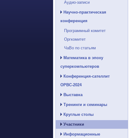
Аудио-записи
Научно-практическая
конференция
Программный комитет
Оргкомитет
ЧаВо по статьям
Математика в эпоху
суперкомпьютеров
Конференция-сателлит
ОРВС-2024
Выставка
Тренинги и семинары
Круглые столы
Участники
Информационные