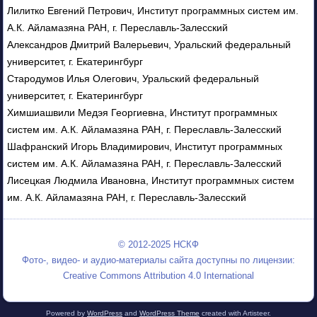
Лилитко Евгений Петрович, Институт программных систем им.
А.К. Айламазяна РАН, г. Переславль-Залесский
Александров Дмитрий Валерьевич, Уральский федеральный
университет, г. Екатерингбург
Стародумов Илья Олегович, Уральский федеральный
университет, г. Екатерингбург
Химшиашвили Медэя Георгиевна, Институт программных
систем им. А.К. Айламазяна РАН, г. Переславль-Залесский
Шафранский Игорь Владимирович, Институт программных
систем им. А.К. Айламазяна РАН, г. Переславль-Залесский
Лисецкая Людмила Ивановна, Институт программных систем
им. А.К. Айламазяна РАН, г. Переславль-Залесский
© 2012-2025 НСКФ
Фото-, видео- и аудио-материалы сайта доступны по лицензии:
Creative Commons Attribution 4.0 International
Powered by
WordPress
and
WordPress Theme
created with Artisteer.