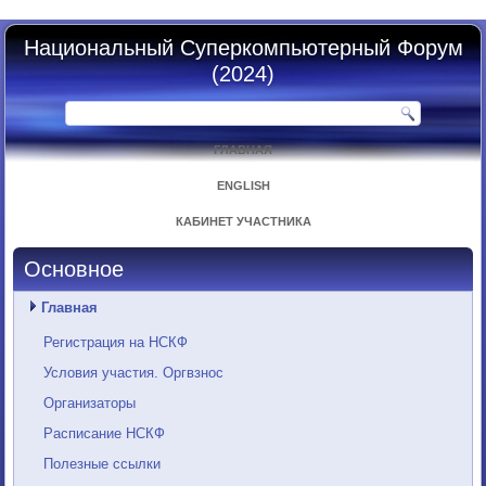
Национальный Суперкомпьютерный Форум
(2024)
ГЛАВНАЯ
ENGLISH
КАБИНЕТ УЧАСТНИКА
Основное
Главная
Регистрация на НСКФ
Условия участия. Оргвзнос
Организаторы
Расписание НСКФ
Полезные ссылки