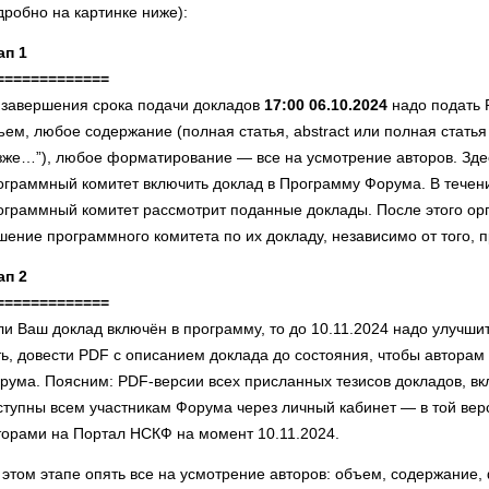
дробно на картинке ниже):
ап 1
=============
 завершения срока подачи докладов
17:00 06.10.2024
надо подать 
ъем, любое содержание (полная статья, abstract или полная статья
зже…”), любое форматирование — все на усмотрение авторов. Зде
ограммный комитет включить доклад в Программу Форума. В течен
ограммный комитет рассмотрит поданные доклады. После этого ор
шение программного комитета по их докладу, независимо от того, п
ап 2
=============
ли Ваш доклад включён в программу, то до 10.11.2024 надо улучшит
ть, довести PDF с описанием доклада до состояния, чтобы авторам
рума. Поясним: PDF-версии всех присланных тезисов докладов, в
ступны всем участникам Форума через личный кабинет — в той верс
торами на Портал НСКФ на момент 10.11.2024.
 этом этапе опять все на усмотрение авторов: объем, содержание