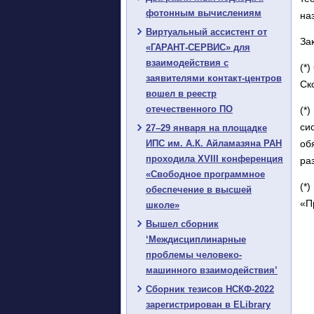
фотонным вычислениям
на
Виртуальный ассистент от
За
«ГАРАНТ-СЕРВИС» для
взаимодействия с
(*
заявителями контакт-центров
Ск
вошел в реестр
отечественного ПО
(*
си
27–29 января на площадке
ИПС им. А.К. Айламазяна РАН
об
проходила XVIII конференция
ра
«Свободное программное
(*
обеспечение в высшей
«П
школе»
Вышел сборник
‘Междисциплинарные
проблемы человеко-
машинного взаимодействия’
Сборник тезисов НСКФ-2022
зарегистрирован в ELibrary