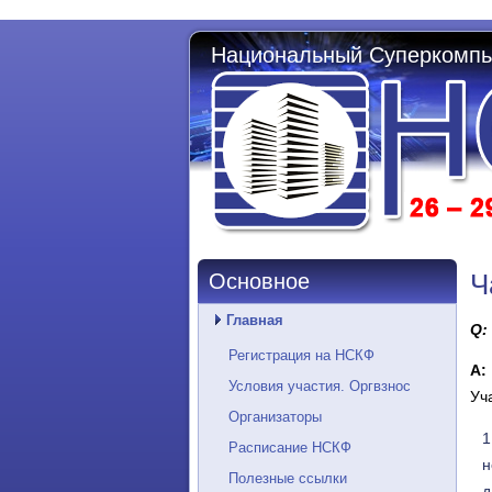
Национальный Суперкомпь
Ч
Основное
Главная
Q:
Регистрация на НСКФ
А:
Условия участия. Оргвзнос
Уч
Организаторы
Расписание НСКФ
н
Полезные ссылки
д