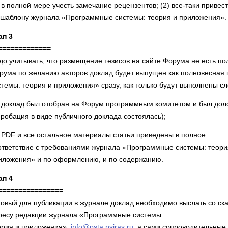
) в полной мере учесть замечание рецензентов; (2) все-таки прив
 шаблону журнала «Программные системы: теория и приложения».
ап 3
=============
до учитывать, что размещение тезисов на сайте Форума не есть по
рума по желанию авторов доклад будет выпущен как полновесная
стемы: теория и приложения» сразу, как только будут выполнены с
) доклад был отобран на Форум программным комитетом и был до
пробация в виде публичного доклада состоялась);
) PDF и все остальное материалы статьи приведены в полное
ответствие с требованиями журнала «Программные системы: теори
иложения» и по оформлению, и по содержанию.
ап 4
================
товый для публикации в журнале доклад необходимо выслать со ск
ресу редакции журнала «Программные системы:
ория и приложения»:
info@psta.psiras.ru
, а сами сопроводительные