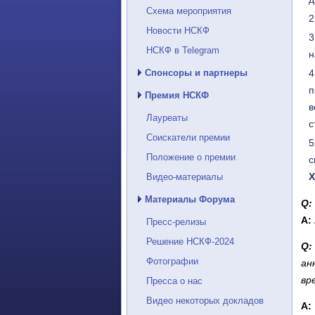
Схема мероприятия
Новости НСКФ
НСКФ в Telegram
н
Спонсоры и партнеры
п
Премия НСКФ
в
Лауреаты
с
Соискатели премии
Положение о премии
с
Х
Видео-материалы
Материалы Форума
Q:
А:
Пресс-релизы
Решение НСКФ-2024
Q:
Фотографии
ан
вр
Пресса о нас
Видео некоторых докладов
А: