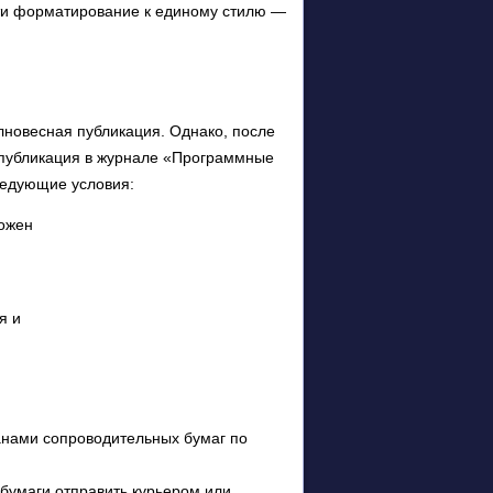
ести форматирование к единому стилю —
лновесная публикация. Однако, после
 публикация в журнале «Программные
ледующие условия:
ложен
я и
анами сопроводительных бумаг по
 бумаги отправить курьером или