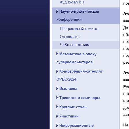
Аудио-записи
по
Научно-практическая
Эт
конференция
==
До
Программный комитет
об
Оргкомитет
по
ЧаВо по статьям
пр
Математика в эпоху
пр
суперкомпьютеров
ре
Конференция-сателлит
Эт
ОРВС-2024
==
Ес
Выставка
ес
Тренинги и семинары
фо
Круглые столы
до
ав
Участники
На
Информационные