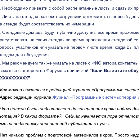
Необходимо привезти с собой распечатанные листы и сдать их пр
Листы на стендах развесят сотрудники оргкомитета в первый ден
а стенде будет соответствовать их нумерации
Стендовые доклады будут публично доступны всё время прохожде
рисутствовать на своих стендах во время проведения стендовой се
опросы участников или указать на первом листе время, когда Вы 
тендом для обсуждения.
Мы рекомендуем так же указать на листе с ФИО автора контактн
вязаться с автором на Форуме с припиской
“Если Вы хотите обсу
ХХХХХХХХХХ”
Как можно связаться с редакцией журнала «Программные систе
Адрес редакции журнала
Журнал «Программные системы: теория 
Что должно быть подготовлено до завершения срока подачи до
нотация? В каком формате?.. Сейчас начинается пора отчетов
емя на подготовку полноценной публикации с нуля…
Нет никаких проблем с подготовкой материалов в срок. Просто надо 