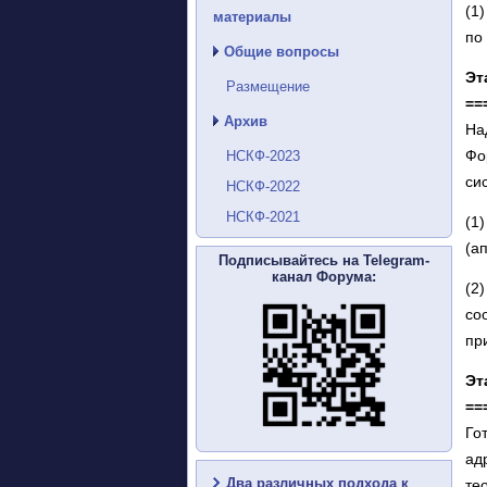
(1
материалы
по
Общие вопросы
Эт
Размещение
==
Архив
На
Фо
НСКФ-2023
си
НСКФ-2022
НСКФ-2021
(1
(а
Подписывайтесь на Telegram-
канал Форума:
(2
со
пр
Эт
==
Го
ад
Два различных подхода к
те