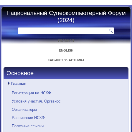
Национальный Суперкомпьютерный Форум
(2024)
ГЛАВНАЯ
ENGLISH
КАБИНЕТ УЧАСТНИКА
Основное
Главная
Регистрация на НСКФ
Условия участия. Оргвзнос
Организаторы
Расписание НСКФ
Полезные ссылки