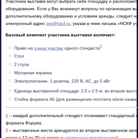
Участники выставки могут выбрать себе площадку и расположит
оборудование. Если у Вас возникнут вопросы по организации
вы
дополнительному оборудованию и условиям аренды, следует
на
электронный адрес
org@nscf.ru
, указав в теме письма «НСКФ уч
Базовый комплект участника выставки включает:
1
Право на
очное участие
одного стендиста
Стол
2 стула
Мусорная корзина
Электропитание: 1 розетка, 220 В, AC, до 5 кВт
Единица выставочной площади: 2.5 х 2.5 м. во втором выст
Стойка формата А5 (для размещения логотипа и/или назв
1
– каждый дополнительный стендист оплачивает стандартный о
формата Форума.
2
– выставочные места арендуются во втором выставочном зале
места с 12 по 20 на схеме
выставочного пространства
).