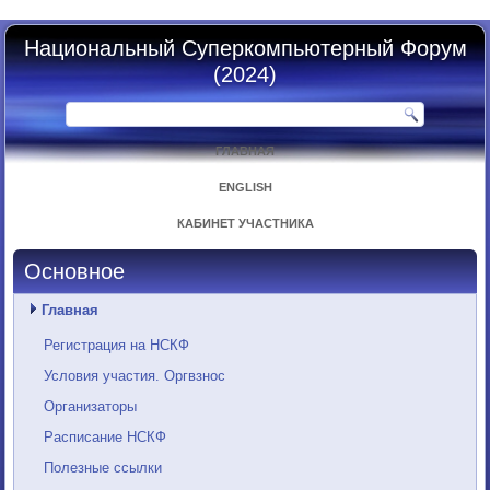
Национальный Суперкомпьютерный Форум
(2024)
ГЛАВНАЯ
ENGLISH
КАБИНЕТ УЧАСТНИКА
Основное
Главная
Регистрация на НСКФ
Условия участия. Оргвзнос
Организаторы
Расписание НСКФ
Полезные ссылки