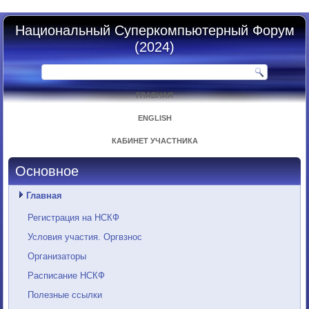
Национальный Суперкомпьютерный Форум
(2024)
ГЛАВНАЯ
ENGLISH
КАБИНЕТ УЧАСТНИКА
Основное
Главная
Регистрация на НСКФ
Условия участия. Оргвзнос
Организаторы
Расписание НСКФ
Полезные ссылки