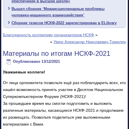
обеспечение в высшей школе»
Вышел сборник ‘Междисциплинарные проблемы
человеко-машинного взаимодействия’
Сборник тезисов НСКФ-2022 зарегистрирован в ELibrary
Благодарность коллективу организаторов НСКФ
»
«
Умер Александр Николаевич Томилин
Материалы по итогам НСКФ-2021
Опубликовано
13/12/2021
Уважаемые коллеги!
От лица оргкомитета позвольте ещё раз поблагодарить всех, кто
нашёл возможность принять участие в Деcятом Национальном
Суперкомпьютерном Форуме (НСКФ-2021)!
За прошедшее время мы смогли подготовить и выложить
различные материалы, касающиеся НСКФ-2021 и продолжаем
их размещать. Позвольте поделиться уже выложенными
материалами с Вами.