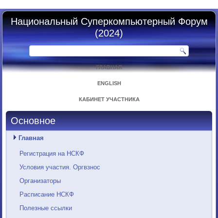
Национальный Суперкомпьютерный Форум
(2024)
ГЛАВНАЯ
ENGLISH
КАБИНЕТ УЧАСТНИКА
Основное
Главная
Регистрация на НСКФ
Условия участия. Оргвзнос
Организаторы
Расписание НСКФ
Полезные ссылки