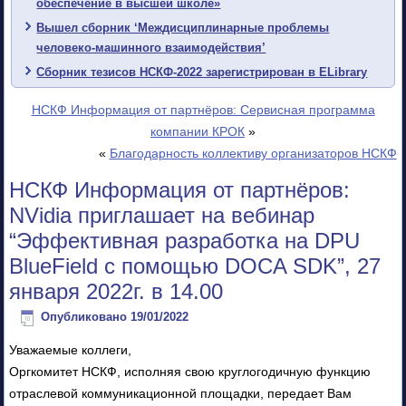
обеспечение в высшей школе»
Вышел сборник ‘Междисциплинарные проблемы
человеко-машинного взаимодействия’
Сборник тезисов НСКФ-2022 зарегистрирован в ELibrary
НСКФ Информация от партнёров: Сервисная программа
компании КРОК
»
«
Благодарность коллективу организаторов НСКФ
НСКФ Информация от партнёров:
NVidia приглашает на вебинар
“Эффективная разработка на DPU
BlueField с помощью DOCA SDK”, 27
января 2022г. в 14.00
Опубликовано
19/01/2022
Уважаемые коллеги,
Оргкомитет НСКФ, исполняя свою круглогодичную функцию
отраслевой коммуникационной площадки, передает Вам