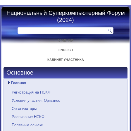
Национальный Суперкомпьютерный Форум
(2024)
ГЛАВНАЯ
ENGLISH
КАБИНЕТ УЧАСТНИКА
Основное
Главная
Регистрация на НСКФ
Условия участия. Оргвзнос
Организаторы
Расписание НСКФ
Полезные ссылки