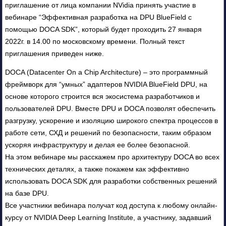
приглашение от лица компании NVidia принять участие в
вебинаре “Эффективная разработка на DPU BlueField с
помощью DOCA SDK”, который будет проходить 27 января
2022г. в 14.00 по московскому времени. Полный текст
приглашения приведен ниже.
DOCA (Datacenter On a Chip Architecture) – это программный
фреймворк для “умных” адаптеров NVIDIA BlueField DPU, на
основе которого строится вся экосистема разработчиков и
пользователей DPU. Вместе DPU и DOCA позволят обеспечить
разгрузку, ускорение и изоляцию широкого спектра процессов в
работе сети, СХД и решений по безопасности, таким образом
ускоряя инфраструктуру и делая ее более безопасной.
На этом вебинаре мы расскажем про архитектуру DOCA во всех
технических деталях, а также покажем как эффективно
использовать DOCA SDK для разработки собственных решений
на базе DPU.
Все участники вебинара получат код доступа к любому онлайн-
курсу от NVIDIA Deep Learning Institute, а участнику, задавший